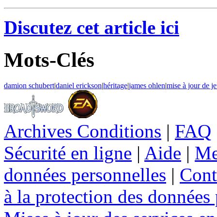
Discutez cet article ici
Mots-Clés
damion schubert
|
daniel erickson
|
héritage
|
james ohlen
|
mise à jour de j
Archives Conditions
|
FAQ
Sécurité en ligne
|
Aide
|
Me
données personnelles
|
Cont
à la protection des données