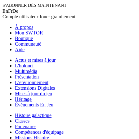
S'ABONNER DÈS MAINTENANT
En
Fr
De
Compte utilisateur
Jouer gratuitement
À propos
Mon SWTOR
Boutique
Communauté
Aide
Actus et mises à jour
L'holonet
Multimédia
Présentation
L’environnement
Extensions Digitales
Mises à jour du jeu
Héritage
Événements En Jeu
Histoire galactique
Classes
Partenaires
Compétences d'équipage
Missions Histoire