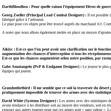
DarthBloodloss : Pour quelle raison l’équipement
Héros de guerr
Georg Zoeller (Principal Lead Combat Designer) :
Il est possibl
fabriqué grâce à l’artisanat.
Le plan pour ces objets peut être trouvé auprès du marchand JcJ. Comm
A noter que nous allons également mettre en place un moyen d'ajouter
Aikiyc : Est-ce que l’on peut avoir une clarification sur le foncti
augmentation des chances d’interception si tous les réceptionneurs
Est-ce que les chances augmentent selon notre position, par exemp
Gabe Amatangelo
(PvP & Endgame Designer)
:
Le joueur le plus p
équipes qui jouent.
Grandmthethird : Il me semble que ce soit la traversée du désert p
pratiquement impossible de trouver des armes avec des statistique
David White (Systems Designer) :
Les armes avec des statistiques d
avons tendance à les distribuer soit au moyen des vendeurs, soit en r
exposer aux autres joueurs pour qui ces armes sont « sans valeur ». Lor