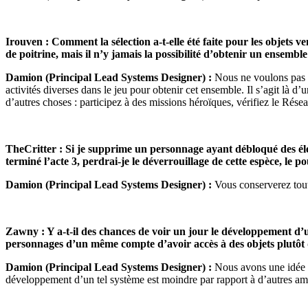
Irouven : Comment la sélection a-t-elle été faite pour les objets
de poitrine, mais il n’y jamais la possibilité d’obtenir un ensembl
Damion (Principal Lead Systems Designer) :
Nous ne voulons pas q
activités diverses dans le jeu pour obtenir cet ensemble. Il s’agit là d
d’autres choses : participez à des missions héroïques, vérifiez le Rés
TheCritter : Si je supprime un personnage ayant débloqué des élé
terminé l’acte 3, perdrai-je le déverrouillage de cette espèce, le
Damion (Principal Lead Systems Designer) :
Vous conserverez tout
Zawny : Y a-t-il des chances de voir un jour le développement d’u
personnages d’un même compte d’avoir accès à des objets plutôt q
Damion (Principal Lead Systems Designer) :
Nous avons une idée p
développement d’un tel système est moindre par rapport à d’autres am