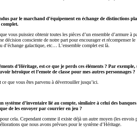
 vendus par le marchand d’équipement en échange de distinctions plan
e complet.
ue vous puissiez obtenir toutes les pièces d’un ensemble d’armure à pa
’une décision consciente de notre part pour encourager et récompenser le f
eau d’échange galactique, etc… L’ensemble complet est là.
ments d’Héritage, est-ce que je perds ces éléments ? Par exemple, 
 pouvoir héroïque et l’emote de classe pour mes autres personnages ?
 ce que vous êtes parvenu à déverrouiller jusqu’ici.
n système d’inventaire lié au compte, similaire à celui des banques
ue de les envoyer par courrier en jeu ?
our cela. Cependant comme il existe déjà un autre moyen (les envois pa
éliorations que nous avons prévues pour le système d’Héritage.