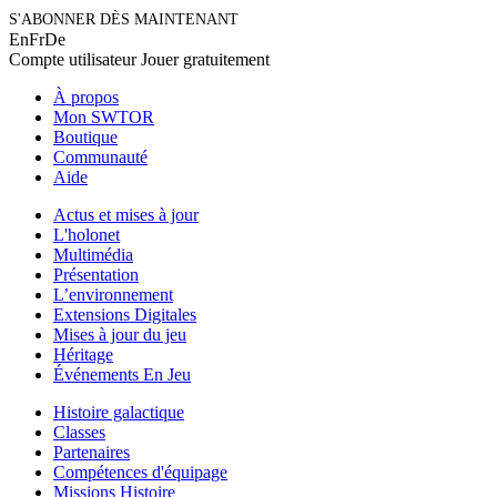
S'ABONNER DÈS MAINTENANT
En
Fr
De
Compte utilisateur
Jouer gratuitement
À propos
Mon SWTOR
Boutique
Communauté
Aide
Actus et mises à jour
L'holonet
Multimédia
Présentation
L’environnement
Extensions Digitales
Mises à jour du jeu
Héritage
Événements En Jeu
Histoire galactique
Classes
Partenaires
Compétences d'équipage
Missions Histoire