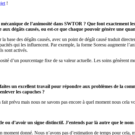
jet
!
la mécanique de l’animosité dans SWTOR ? Que font exactement le
iée aux dégâts causés, ou est-ce que chaque pouvoir génère une quan
ur la base des dégâts causés, avec un point de dégât causé traduit direc
apacités qui les influencent. Par exemple, la forme Soresu augmente l’
s sont activés.
osité d’un pourcentage fixe de sa valeur actuelle. Les soins génèrent 
s faites un excellent travail pour répondre aux problèmes de la com
 enlever les capuches ?
à fait prévu mais nous ne savons pas encore à quel moment nous cela vo
lde ou d’avoir un signe distinctif. J'entends par là autre que le nom 
 un moment donné. Nous n’avons pas d’estimation de temps pour cela, m