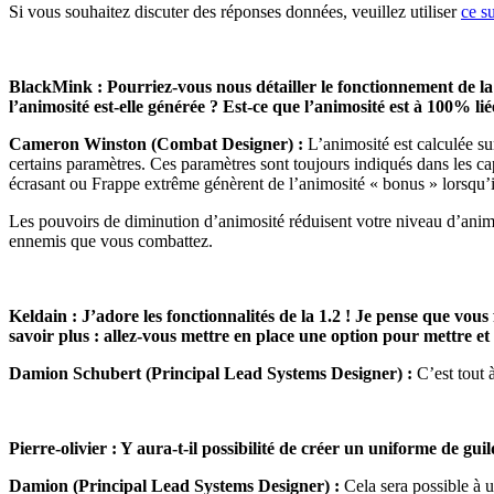
Si vous souhaitez discuter des réponses données, veuillez utiliser
ce su
BlackMink : Pourriez-vous nous détailler le fonctionnement de 
l’animosité est-elle générée ? Est-ce que l’animosité est à 100% l
Cameron Winston (Combat Designer) :
L’animosité est calculée s
certains paramètres. Ces paramètres sont toujours indiqués dans les c
écrasant ou Frappe extrême génèrent de l’animosité « bonus » lorsqu’il
Les pouvoirs de diminution d’animosité réduisent votre niveau d’anim
ennemis que vous combattez.
Keldain : J’adore les fonctionnalités de la 1.2 ! Je pense que vou
savoir plus : allez-vous mettre en place une option pour mettre et
Damion
Schubert
(Principal Lead Systems Designer) :
C’est tout 
Pierre-olivier : Y aura-t-il possibilité de créer un uniforme de gui
Damion (Principal Lead Systems Designer) :
Cela sera possible à