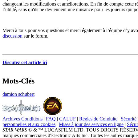
changeant les modifications et améliorations. En fin de compte cette rép
l’utilité, sans qu'ils ne deviennent une nuisance pour les joueurs qui
Merci à tous pour vos questions et merci également à l’équipe d’y avo
discussion
sur le forum.
Discutez cet article ici
Mots-Clés
damion schubert
Archives Conditions
|
FAQ
|
CALUF
|
Règles de Conduite
|
Sécurité 
personnelles et aux cookies
|
Mises à jour des services en ligne
|
Sécur
STAR WARS
© & ™ LUCASFILM LTD. TOUS DROITS RÉSERVÉS. Broad
marques commerciales d'Electronic Arts Inc. Toutes les autres marques