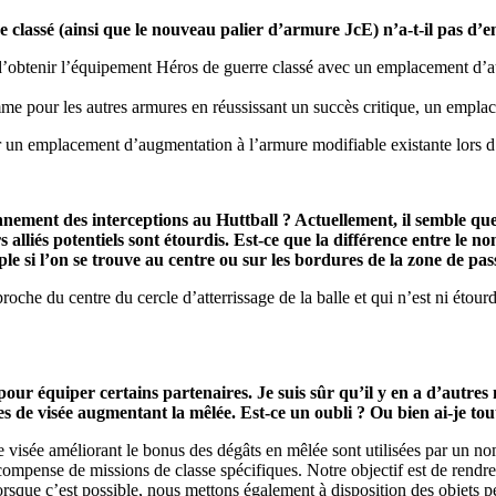
e classé
(ainsi que le nouveau palier d’armure JcE
) n’a-t-il pas d
e d’obtenir l’équipement Héros de guerre classé avec un emplacement d’a
e pour les autres armures en réussissant un succès critique, un emplace
 un emplacement d’augmentation à l’armure modifiable existante lors d’
onnement des interceptions au Huttball ? Actuellement, il semble que
 alliés potentiels sont étourdis. Est-ce que la différence entre le 
le si l’on se trouve au centre ou sur les bordures de la zone de pas
roche du centre du cercle d’atterrissage de la balle et qui n’est ni étour
our équiper certains partenaires. Je suis sûr qu’il y en a d’autres
s de visée augmentant la mêlée. Est-ce un oubli ? Ou bien ai-je to
e visée améliorant le bonus des dégâts en mêlée sont utilisées par un nom
écompense de missions de classe spécifiques.
Notre objectif est de rendr
sque c’est possible, nous mettons également à disposition des objets per