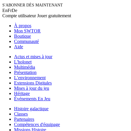
S'ABONNER DÈS MAINTENANT
En
Fr
De
Compte utilisateur
Jouer gratuitement
À propos
Mon SWTOR
Boutique
Communauté
Aide
Actus et mises à jour
L'holonet
Multimédia
Présentation
L’environnement
Extensions Digitales
Mises à jour du jeu
Héritage
Événements En Jeu
Histoire galactique
Classes
Partenaires
Compétences d'équipage
Missions Histoire