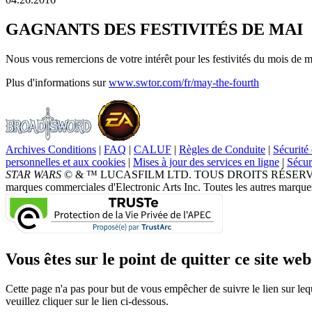
GAGNANTS DES FESTIVITÉS DE MAI
Nous vous remercions de votre intérêt pour les festivités du mois de m
Plus d'informations sur
www.swtor.com/fr/may-the-fourth
Archives Conditions
|
FAQ
|
CALUF
|
Règles de Conduite
|
Sécurité 
personnelles et aux cookies
|
Mises à jour des services en ligne
|
Sécur
STAR WARS
© & ™ LUCASFILM LTD. TOUS DROITS RÉSERVÉS. Broad
marques commerciales d'Electronic Arts Inc. Toutes les autres marques
Vous êtes sur le point de quitter ce site web.
Cette page n'a pas pour but de vous empêcher de suivre le lien sur leq
veuillez cliquer sur le lien ci-dessous.