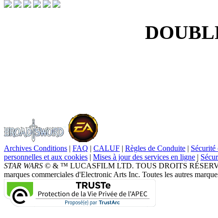
DOUBLE
Archives Conditions
|
FAQ
|
CALUF
|
Règles de Conduite
|
Sécurité 
personnelles et aux cookies
|
Mises à jour des services en ligne
|
Sécur
STAR WARS
© & ™ LUCASFILM LTD. TOUS DROITS RÉSERVÉS. Broad
marques commerciales d'Electronic Arts Inc. Toutes les autres marques