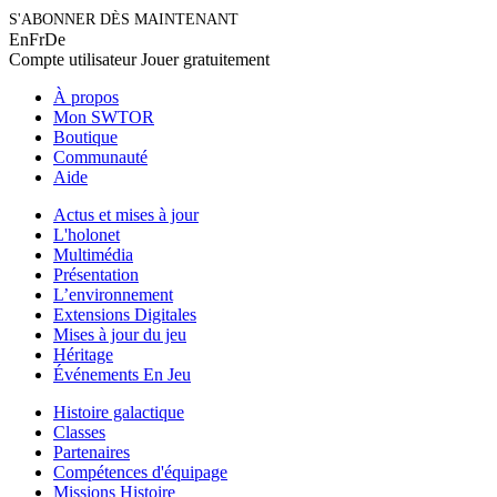
S'ABONNER DÈS MAINTENANT
En
Fr
De
Compte utilisateur
Jouer gratuitement
À propos
Mon SWTOR
Boutique
Communauté
Aide
Actus et mises à jour
L'holonet
Multimédia
Présentation
L’environnement
Extensions Digitales
Mises à jour du jeu
Héritage
Événements En Jeu
Histoire galactique
Classes
Partenaires
Compétences d'équipage
Missions Histoire