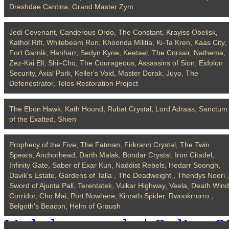
Dreshdae Cantina, Grand Master Zym
Jedi Covenant, Canderous Ordo, The Constant, Krayiss Obelisk,
Kathol Rift, Whitebeam Run, Khoonda Militia, Ki-Ta Kren, Kaas City,
Fort Garnik, Hanharr, Sedyn Kyne, Keetael, The Corsair, Nathema,
Zez-Kai Ell, Shii-Cho, The Courageous, Assassins of Sion, Eidolon
Security, Axial Park, Keller's Void, Master Dorak, Juyo, The
Defenestrator, Telos Restoration Project
The Ebon Hawk, Kath Hound, Rubat Crystal, Lord Adraas, Sanctum
of the Exalted, Shien
Prophecy of the Five, The Fatman, Firkrann Crystal, The Twin
Spears, Anchorhead, Darth Malak, Bondar Crystal, Iron Citadel,
Infinity Gate, Saber of Exar Kun, Naddist Rebels, Hedarr Soongh,
Davik's Estate, Gardens of Talla , The Deadweight , Thendys Noori ,
Sword of Ajunta Pall, Terentatek, Vulkar Highway, Veela, Death Wind
Corridor, Cho Mai, Port Nowhere, Kinrath Spider, Rwookrrorro ,
Impressum
|
Allgemeines A
Belgoth's Beacon, Helm of Graush
Verhaltensregeln
|
Online-Si