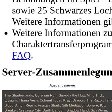
sowie 25 Schwarzes Loch
Weitere Informationen gi
Weitere Informationen z
Charaktertransferprogram
FAQ
.
Server-Zusammenlegun
Ausgangsserver
The Shadowlands, Corellian Run, Giradda the Hutt, Mind Trick,
Elysium, Thana Vesh, Colonel Tobin, Krayt Dragon, The Razor, Tarr
Blood, Anturi Reach, Firaxan Shark, Sith Meditation Sphere, ICE
Breaker, Crevasse City, Darth Bandon, Shadow Hand, Sith Wyrm,