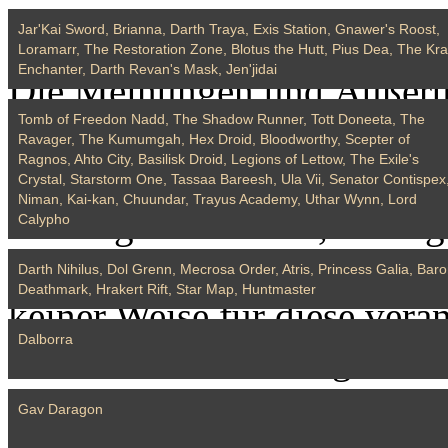
Nachricht
einfach.
Jar'Kai Sword, Brianna, Darth Traya, Exis Station, Gnawer's Roost,
Loramarr, The Restoration Zone, Blotus the Hutt, Pius Dea, The Kra
Enchanter, Darth Revan's Mask, Jen'jidai
Die Meinungen und Äußerun
Tomb of Freedon Nadd, The Shadow Runner, Tott Doneeta, The
stammen von den jeweiligen
Ravager, The Kumumgah, Hex Droid, Bloodworthy, Scepter of
Ragnos, Ahto City, Basilisk Droid, Legions of Lettow, The Exile's
Ansichten von Broadsword,
Crystal, Starstorm One, Tassaa Bareesh, Ula Vii, Senator Contispex
Niman, Kai-kan, Chuundar, Trayus Academy, Uthar Wynn, Lord
Lizenzgebern wider, noch ge
Calypho
für die Richtigkeit der Inha
Darth Nihilus, Dol Grenn, Mecrosa Order, Atris, Princess Galia, Bar
Deathmark, Hrakert Rift, Star Map, Huntmaster
keiner Weise für diese vera
Dalborra
Datenschutzerklärung von
nicht für die Informationse
Gav Daragon