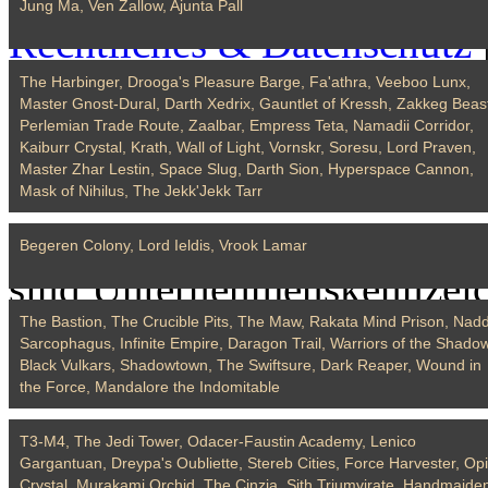
Jung Ma, Ven Zallow, Ajunta Pall
Rechtliches & Datenschutz
Datenschutz- und Cookie-Ri
The Harbinger, Drooga's Pleasure Barge, Fa'athra, Veeboo Lunx,
Master Gnost-Dural, Darth Xedrix, Gauntlet of Kressh, Zakkeg Beas
Perlemian Trade Route, Zaalbar, Empress Teta, Namadii Corridor,
Updates
|
Sicherheit
|
Kaiburr Crystal, Krath, Wall of Light, Vornskr, Soresu, Lord Praven,
Master Zhar Lestin, Space Slug, Darth Sion, Hyperspace Cannon,
STAR WARS
© & ™ LUCA
Mask of Nihilus, The Jekk'Jekk Tarr
VORBEHALTEN. Broadswor
Begeren Colony, Lord Ieldis, Vrook Lamar
sind Unternehmenskennzei
The Bastion, The Crucible Pits, The Maw, Rakata Mind Prison, Nadd
Games, Inc.. EA und das E
Sarcophagus, Infinite Empire, Daragon Trail, Warriors of the Shadow
Black Vulkars, Shadowtown, The Swiftsure, Dark Reaper, Wound in
Unternehmenskennzeichen vo
the Force, Mandalore the Indomitable
weiteren Warenzeichen sind
T3-M4, The Jedi Tower, Odacer-Faustin Academy, Lenico
Gargantuan, Dreypa's Oubliette, Stereb Cities, Force Harvester, Opi
Inhaber.
Crystal, Murakami Orchid, The Cinzia, Sith Triumvirate, Handmaide