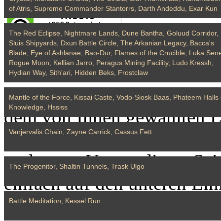
of Atris, Supreme Commander Stantorrs, Darth Andeddu, Exar Kun
The Red Eclipse, Nightmare Lands, Dune Bantha, Goluud Corridor,
Sluis Shipyards, Dxun Battle Circle, The Arkanian Legacy, Bacca's
Blade, Eye of Ashlanae, Bao-Dur, Flames of the Crucible, Luka Sen
Sie sind im Begriff, dies
Rogue Moon, Kellian Jarro, Peragus Mining Facility, Ludo Kressh,
Hydian Way, Sith'ari, Hidden Beks, Frostclaw
Diese Seite ist nicht dafür 
Mantle of the Force, Kissai Caste, Vodo-Siosk Baas, Phateem Halls 
Knowledge, Hssiss
dem von Ihnen gewählten Lin
Vanjervalis Chain, Zayne Carrick, Cassus Fett
Hinweis dafür, dass Sie im 
verlassen. Um zu dieser Sei
The Progenitor, Shaltin Tunnels, Trask Ulgo
einfach auf den unteren Lin
Battle Meditation, Kessel Run
Wenn Sie dem Link nicht f