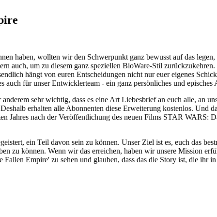
pire
egonnen haben, wollten wir den Schwerpunkt ganz bewusst auf das le
dern auch, um zu diesem ganz speziellen BioWare-Stil zurückzukehren. De
sendlich hängt von euren Entscheidungen nicht nur euer eigenes Schicks
s auch für unser Entwicklerteam - ein ganz persönliches und episches 
 anderem sehr wichtig, dass es eine Art Liebesbrief an euch alle, an u
eshalb erhalten alle Abonnenten diese Erweiterung kostenlos. Und das 
ten Jahres nach der Veröffentlichung des neuen Films STAR WARS: Da
eistert, ein Teil davon sein zu können. Unser Ziel ist es, euch das 
ben zu können. Wenn wir das erreichen, haben wir unsere Mission erf
e Fallen Empire' zu sehen und glauben, dass das die Story ist, die ihr in