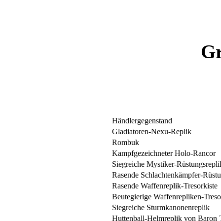
G
Händlergegenstand
Gladiatoren-Nexu-Replik
Rombuk
Kampfgezeichneter Holo-Rancor
Siegreiche Mystiker-Rüstungsrepli
Rasende Schlachtenkämpfer-Rüstun
Rasende Waffenreplik-Tresorkiste
Beutegierige Waffenrepliken-Treso
Siegreiche Sturmkanonenreplik
Huttenball-Helmreplik von Baron 