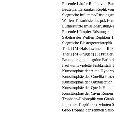
Rasende Läufer-Replik von Bar
Beutegierige Zänker-Replik von
Siegreiche Infiltrator-Rüstungsr
Waffen-Tresorkiste des präzisen
Luftgestützte Invasionsrüstung-T
Rasende Kämpfer-Rüstungsrepli
Säbelrassler-Waffen-Repliken-Tr
Siegreiche Blastergewehrreplik
Titel: [{M}Halsabschneider][{F
Titel: [{M}Prügler][{F}Prügleri
Beutegierige gold-grüne Farbkri
Faulwurm-violette Farbkristall-T
Kunsttrophäe der Alten Hyperto
Kunsttrophäe des Corellia-Platz
Kunsttrophäe der Orbitalstation
Kunsttrophäe der Quesh-Hutten
Kunsttrophäe der Yavin-Ruinen
Trophäen-Holoreplik von Girad
Imperiale Trophäe der zehnten S
Gree-Trophäe der zehnten Saiso