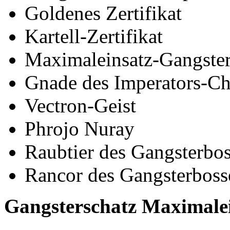
Goldenes Zertifikat
Kartell-Zertifikat
Maximaleinsatz-Gangster
Gnade des Imperators-Ch
Vectron-Geist
Phrojo Nuray
Raubtier des Gangsterbos
Rancor des Gangsterboss
Gangsterschatz Maximale