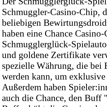
Der Schmugglerglück-Spiel
Schmuggler-Casino-Chip, de
beliebigen Bewirtungsdroiden
haben eine Chance Casino-Ch
Schmugglerglück-Spielauto
und goldene Zertifikate ve
spezielle Währung, die bei 
werden kann, um exklusive 
Außerdem haben Spieler:in
auch die Chance, den Buff "