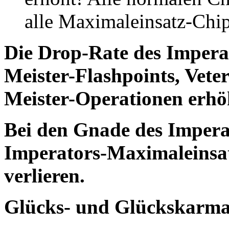
alle Maximaleinsatz-Chip
Die Drop-Rate des Impera
Meister-Flashpoints, Vet
Meister-Operationen erhö
Bei den Gnade des Impera
Imperators-Maximaleinsa
verlieren.
Glücks- und Glückskarma