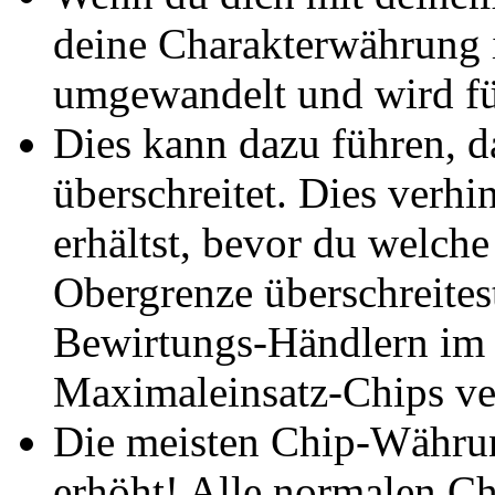
deine Charakterwährung
umgewandelt und wird für
Dies kann dazu führen, 
überschreitet. Dies verhi
erhältst, bevor du welche
Obergrenze überschreitest
Bewirtungs-Händlern im V
Maximaleinsatz-Chips v
Die meisten Chip-Währun
erhöht! Alle normalen Ch