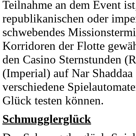
Teilnahme an dem Event ist,
republikanischen oder imper
schwebendes Missionstermi
Korridoren der Flotte gewäh
den Casino Sternstunden (R
(Imperial) auf Nar Shaddaa s
verschiedene Spielautomaten
Glück testen können.
Schmugglerglück