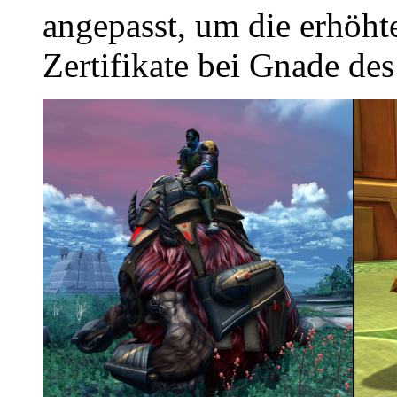
angepasst, um die erhöh
Zertifikate bei Gnade de