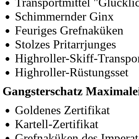
Transportmittel "Glücklic
Schimmernder Ginx
Feuriges Grefnaküken
Stolzes Pritarrjunges
Highroller-Skiff-Transpor
Highroller-Rüstungsset
Gangsterschatz Maximale
Goldenes Zertifikat
Kartell-Zertifikat
Grefnaküken des Imperat