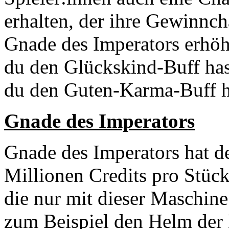
erhalten, der ihre Gewinnc
Gnade des Imperators erhöh
du den Glückskind-Buff has
du den Guten-Karma-Buff h
Gnade des Imperators
Gnade des Imperators hat de
Millionen Credits pro Stück
die nur mit dieser Maschi
zum Beispiel den Helm der 