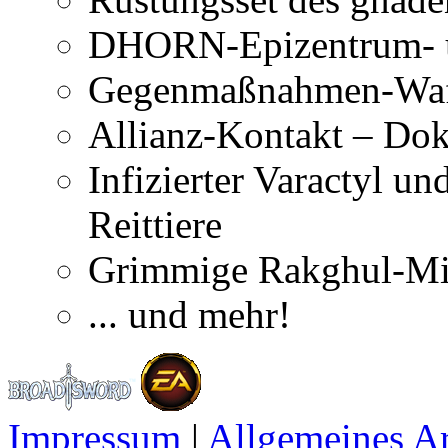
DHORN-Epizentrum- u
Gegenmaßnahmen-Waf
Allianz-Kontakt – Dok
Infizierter Varactyl un
Reittiere
Grimmige Rakghul-Min
... und mehr!
Impressum
|
Allgemeines A