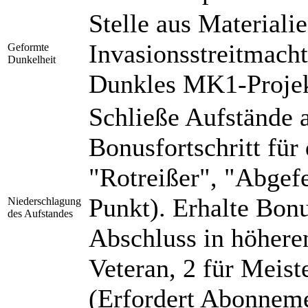
Stelle aus Materiali
Invasionsstreitmach
Geformte
Dunkelheit
Dunkles MK1-Projek
Schließe Aufstände a
Bonusfortschritt für
"Rotreißer", "Abgefe
Punkt). Erhalte Bonu
Niederschlagung
des Aufstandes
Abschluss in höhere
Veteran, 2 für Meiste
(Erfordert Abonnem