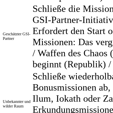
Schließe die Miss
GSI-Partner-Initiativ
Erfordert den Start 
Geschätzter GSI-
Partner
Missionen: Das verg
/ Waffen des Chaos 
beginnt (Republik) /
Schließe wiederholb
Bonusmissionen ab,
Ilum, Iokath oder Z
Unbekannter und
wilder Raum
Erkundungsmissionen