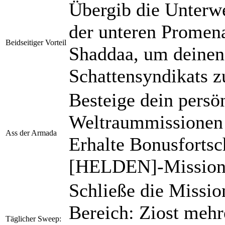
Übergib die Unterwe
der unteren Promen
Beidseitiger Vorteil
Shaddaa, um deinen
Schattensyndikats z
Besteige dein persö
Weltraummissionen 
Ass der Armada
Erhalte Bonusfortsc
[HELDEN]-Missione
Schließe die Miss
Bereich: Ziost mehr
Täglicher Sweep: