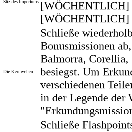
Sitz des Imperiums
[WÖCHENTLICH] Täg
[WÖCHENTLICH] Der
Schließe wiederhol
Bonusmissionen ab,
Balmorra, Corellia
besiegst. Um Erkun
Die Kernwelten
verschiedenen Teilen
in der Legende der 
"Erkundungsmission
Schließe Flashpoints