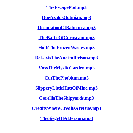
TheEscapePod.mp3
DoeAzalusOotmian.mp3
OccupationOfBalmorra.mp3
TheBattleOfCoruscant.mp3
HothTheFrozenWastes.mp3
BelsavisTheAncientPrison.mp3
VossTheMysticGarden.mp3
CutThePhobium.mp3
SlipperyLittleHuttOfMine.mp3
CorelliaTheShipyards.mp3
CreditsWhereCreditsAreDue.mp3
TheSiegeOfAlderaan.mp3