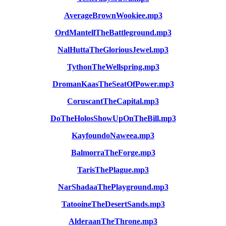
AverageBrownWookiee.mp3
OrdMantellTheBattleground.mp3
NalHuttaTheGloriousJewel.mp3
TythonTheWellspring.mp3
DromanKaasTheSeatOfPower.mp3
CoruscantTheCapital.mp3
DoTheHolosShowUpOnTheBill.mp3
KayfoundoNaweea.mp3
BalmorraTheForge.mp3
TarisThePlague.mp3
NarShadaaThePlayground.mp3
TatooineTheDesertSands.mp3
AlderaanTheThrone.mp3