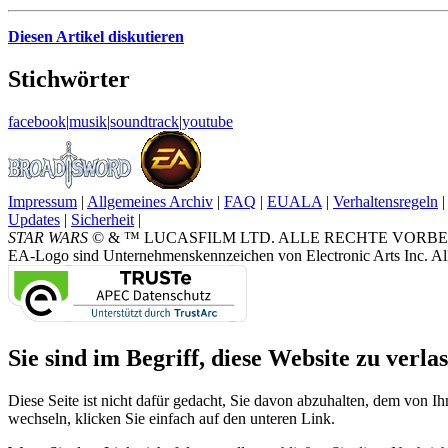
Diesen Artikel diskutieren
Stichwörter
facebook
|
musik
|
soundtrack
|
youtube
Impressum
|
Allgemeines Archiv
|
FAQ
|
EUALA
|
Verhaltensregeln
|
Updates
|
Sicherheit
|
STAR WARS
© & ™ LUCASFILM LTD. ALLE RECHTE VORBEHALTEN.
EA-Logo sind Unternehmenskennzeichen von Electronic Arts Inc. All
Sie sind im Begriff, diese Website zu verlas
Diese Seite ist nicht dafür gedacht, Sie davon abzuhalten, dem von Ih
wechseln, klicken Sie einfach auf den unteren Link.