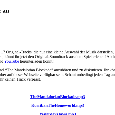
c an
7 Original-Tracks, die nur eine kleine Auswahl der Musik darstellen,
, könnt ihr jetzt den Original-Soundtrack aus dem Spiel erleben! Ab 
nd
YouTube
herunterladen könnt!
ktitel “The Mandalorian Blockade” anzuhören und zu diskutieren. Ihr 
r auf dieser Webseite verfügbar sein. Schaut unbedingt jeden Tag auf
hr keinen Track verpasst.
TheMandalorianBlockade.mp3
KorribanTheHomeworld.mp3
YesterdaysJawa.mp3