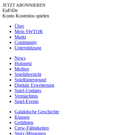
JETZT ABONNIEREN
En
Fr
De
Konto
Kostenlos spielen
Über
Mein SWTOR
Markt
Community
Unterstützung
News
Holonetz
Medien
Spielübersicht
Spielhintergrund
Digitale Erweiterung
Spiel-Updates
Vermächtnis
Spiel-Events
Galaktische Geschichte
Klassen
Gefährten
Crew-Fähigkeiten
Story-Missionen