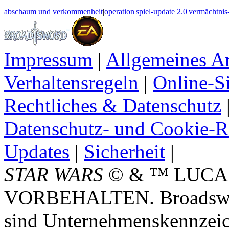
abschaum und verkommenheit
|
operation
|
spiel-update 2.0
|
vermächtnis
Impressum
|
Allgemeines A
Verhaltensregeln
|
Online-Si
Rechtliches & Datenschutz
Datenschutz- und Cookie-Ri
Updates
|
Sicherheit
|
STAR WARS
© & ™ LUCA
VORBEHALTEN. Broadswor
sind Unternehmenskennzei