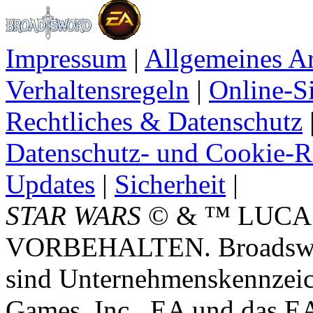
Impressum
|
Allgemeines A
Verhaltensregeln
|
Online-Si
Rechtliches & Datenschutz
Datenschutz- und Cookie-Ri
Updates
|
Sicherheit
|
STAR WARS
© & ™ LUCA
VORBEHALTEN. Broadswor
sind Unternehmenskennzei
Games, Inc.. EA und das E