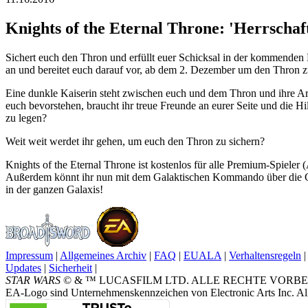
Knights of the Eternal Throne: 'Herrschaf
Sichert euch den Thron und erfüllt euer Schicksal in der kommenden
an und bereitet euch darauf vor, ab dem 2. Dezember um den Thron 
Eine dunkle Kaiserin steht zwischen euch und dem Thron und ihre Arm
euch bevorstehen, braucht ihr treue Freunde an eurer Seite und die H
zu legen?
Weit weit werdet ihr gehen, um euch den Thron zu sichern?
Knights of the Eternal Throne ist kostenlos für alle Premium-Spieler
Außerdem könnt ihr nun mit dem Galaktischen Kommando über die Gala
in der ganzen Galaxis!
Impressum
|
Allgemeines Archiv
|
FAQ
|
EUALA
|
Verhaltensregeln
|
Updates
|
Sicherheit
|
STAR WARS
© & ™ LUCASFILM LTD. ALLE RECHTE VORBEHALTEN.
EA-Logo sind Unternehmenskennzeichen von Electronic Arts Inc. All