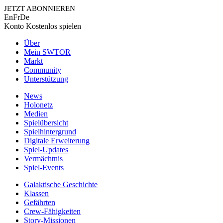
JETZT ABONNIEREN
En
Fr
De
Konto
Kostenlos spielen
Über
Mein SWTOR
Markt
Community
Unterstützung
News
Holonetz
Medien
Spielübersicht
Spielhintergrund
Digitale Erweiterung
Spiel-Updates
Vermächtnis
Spiel-Events
Galaktische Geschichte
Klassen
Gefährten
Crew-Fähigkeiten
Story-Missionen