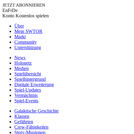
JETZT ABONNIEREN
En
Fr
De
Konto
Kostenlos spielen
Über
Mein SWTOR
Markt
Community
Unterstützung
News
Holonetz
Medien
Spielübersicht
Spielhintergrund
Digitale Erweiterung
Spiel-Updates
Vermächtnis
Spiel-Events
Galaktische Geschichte
Klassen
Gefährten
Crew-Fähigkeiten
Story-Missionen