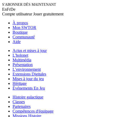
S'ABONNER DÈS MAINTENANT
En
Fr
De
Compte utilisateur
Jouer gratuitement
À propos
Mon SWTOR
Boutique
Communauté
Aide
Actus et mises à jour
L'holonet
Multimédia
Présentation
L’environnement
Extensions Digitales
Mises à jour du jeu
Héritage
Événements En Jeu
Histoire galactique
Classes
Partenaires
Compétences d'équipage
Missions Histoire