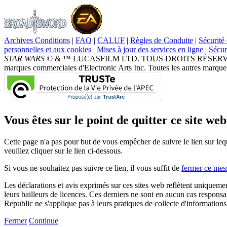
Archives Conditions
|
FAQ
|
CALUF
|
Règles de Conduite
|
Sécurité 
personnelles et aux cookies
|
Mises à jour des services en ligne
|
Sécur
STAR WARS
© & ™ LUCASFILM LTD. TOUS DROITS RÉSERVÉS. Broad
marques commerciales d'Electronic Arts Inc. Toutes les autres marques
Vous êtes sur le point de quitter ce site web.
Cette page n'a pas pour but de vous empêcher de suivre le lien sur leq
veuillez cliquer sur le lien ci-dessous.
Si vous ne souhaitez pas suivre ce lien, il vous suffit de
fermer ce mes
Les déclarations et avis exprimés sur ces sites web reflètent uniqueme
leurs bailleurs de licences. Ces derniers ne sont en aucun cas responsab
Republic ne s'applique pas à leurs pratiques de collecte d'informations
Fermer
Continue