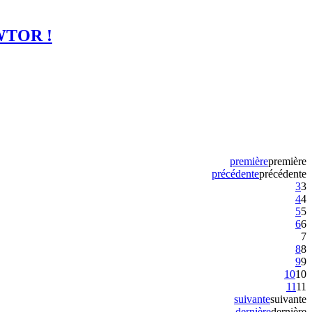
SWTOR !
première
première
précédente
précédente
3
3
4
4
5
5
6
6
7
8
8
9
9
10
10
11
11
suivante
suivante
dernière
dernière