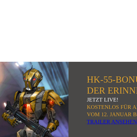
HK-55-BON
DER ERIN
JETZT LIVE!
KOSTENLOS FÜR 
VOM 12. JANUAR B
TRAILER ANSEHEN