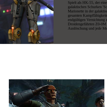
Spielt als HK-55, der ein
galaktischen Schurken 'Sch
Marionette in der galakti
gesamten Kampffähigkeite
endgültigen Vernichtung 
Droidengefährten Z0-0M z
Auslöschung und jede Me