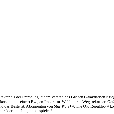
rakter als der Fremdling, einem Veteran des Großen Galaktischen Kriege
rion und seinem Ewigen Imperium. Wählt euren Weg, rekrutiert Gefährt
d das Beste ist, Abonnenten von
Star Wars
™: The Old Republic™ könn
harakter und fangt an zu spielen!