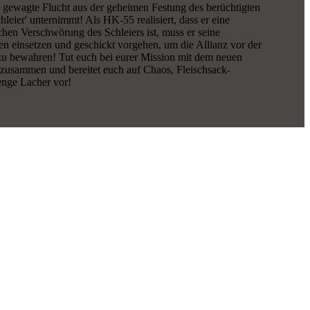
e gewagte Flucht aus der geheimen Festung des berüchtigten
leier' unternimmt! Als HK-55 realisiert, dass er eine
schen Verschwörung des Schleiers ist, muss er seine
n einsetzen und geschickt vorgehen, um die Allianz vor der
zu bewahren! Tut euch bei eurer Mission mit dem neuen
usammen und bereitet euch auf Chaos, Fleischsack-
nge Lacher vor!