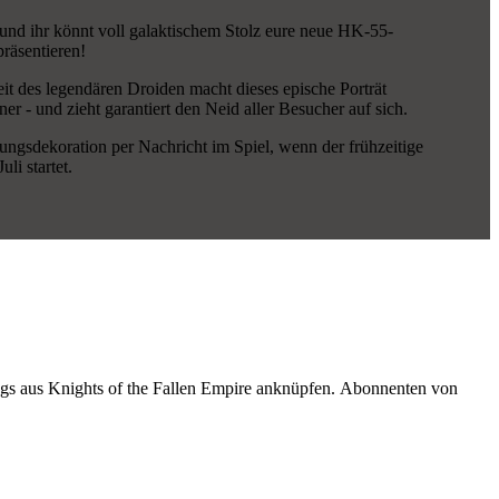
und ihr könnt voll galaktischem Stolz eure neue HK-55-
räsentieren!
keit des legendären Droiden macht dieses epische Porträt
er - und zieht garantiert den Neid aller Besucher auf sich.
stungsdekoration per Nachricht im Spiel, wenn der frühzeitige
li startet.
ings aus Knights of the Fallen Empire anknüpfen. Abonnenten von