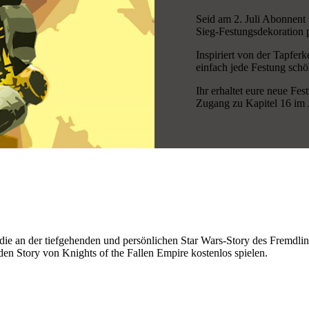
Seid am 2. Juli Abonnent 
Sieg-Festungsdekoration p
Inspiriert von der Tapfer
einfach jede Festung schön
Ihr erhaltet eure neue Fe
Zugang zu Kapitel 16 im Ju
, die an der tiefgehenden und persönlichen Star Wars-Story des Fremdl
den Story von Knights of the Fallen Empire kostenlos spielen.