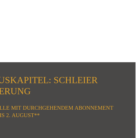
USKAPITEL: SCHLEIER
NERUNG
ALLE MIT DURCHGEHENDEM ABONNEMENT
IS 2. AUGUST**