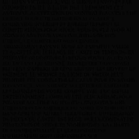
DU TITAN VICTORIEUX, VOUS SERONT ENVOYÉS PAR
COURRIER EN JEU À LA FIN DE L'ÉVÉNEMENT CET
AUTOMNE. ACCEPTATION DU CONTRAT D’ACCÈS ET DE
LICENCE POUR UTILISATEUR FINAL ("CALUF"),
CONNEXION INTERNET ET ENREGISTREMENT DU
COMPTE REQUIS POUR JOUER. VOUS DEVEZ AVOIR AU
MOINS 16 ANS POUR VOUS INSCRIRE. UNE FOIS
UTILISÉ, LE COMPTE EST NON CESSIBLE.
ABONNEMENT PAYANT, MODE DE PAIEMENT VALIDE
ET ACCEPTÉ OU ÉCHANGE DE CARTE DE TEMPS DE JEU
PRÉPAYÉE (SI DISPONIBLE) REQUIS POUR L'ACCÈS AU
JEU EN TANT QU'ABONNÉ. DES RESTRICTIONS D'ÂGE
PEUVENT S'APPLIQUER CONCERNANT LES MOYENS DE
PAIEMENT. LE SERVICE EN LIGNE DE SWTOR PEUT
PRENDRE FIN. CONSULTER LE CALUF POUR EN SAVOIR
DAVANTAGE. VOUS DEVEZ ACCEPTER DE PARTAGER
LES DONNÉES DE VOTRE COMPTE AVEC LUCASFILM
ENTERTAINMENT COMPANY LTD. ('LUCASFILM') POUR
POUVOIR ACCÉDER AU JEU. JEU CONÇU POUR UNE
UTILISATION EN AMÉRIQUE DU NORD, EN EUROPE ET
DANS CERTAINS AUTRES TERRITOIRES. L'UTILISATION
DE PIÈCES DU CARTEL EST RÉGIE PAR LE CONTRAT DE
PRESTATION DE SERVICES NUMÉRIQUES. LA CHARTE
DE CONFIDENTIALITÉ ET LES CONDITIONS
D'UTILISATION SONT DISPONIBLES SUR