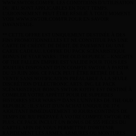
WWW.SWTOR.COM/FR. LES CONDITIONS D’UTILISATION
DU JEU SONT APPLICABLES EN TOUT TEMPS.
L'ABONNEMENT PEUT ÊTRE RÉSILIÉ À TOUT MOMENT.
VOIR WWW.SWTOR.COM/FR POUR EN SAVOIR
DAVANTAGE.
** CETTE OFFRE EST UNIQUEMENT DESTINÉE À DES
FINS PROMOTIONNELLES ET NE CONSTITUE PAS UNE
CARTE DE CRÉDIT, DE DÉBIT, DE PAIEMENT OU UNE
CARTE CADEAU. L'OFFRE DU PACK SCÉNARISTIQUE
BONUS DE STAR WARS : THE OLD REPUBLIC – KNIGHTS
OF THE FALLEN EMPIRE EST VALIDE POUR TOUS LES
JOUEURS DISPOSANT D'UN COMPTE SWTOR À PARTIR
DU 23 JUIN 2016. CE PACK PEUT ÊTRE RETIRÉ DE LA
VENTE SANS NOTIFICATION PRÉALABLE À LA SEULE
DISCRÉTION D'ELECTRONIC ARTS, INC. LE PACK
SCÉNARISTIQUE BONUS SWTOR KOTFE EST DESTINÉ À
COMBLER VOTRE APPÉTIT POUR DE SUPERBES
HISTOIRES STAR WARS™ DANS L'UNIVERS DE THE OLD
REPUBLIC ; IL S'AGIT D'UN ACHAT UNIQUE DE 17 €
AJOUTANT IMMÉDIATEMENT 30 JOURS CONTINUS DE
TEMPS DE JEU PRÉPAYÉ À VOTRE COMPTE SWTOR. DE
PLUS, CE PACK INCLUT UN BONUS DE 555 PIÈCES DU
CARTEL AFIN DE VOUS PERMETTRE D'OBTENIR
RAPIDEMENT LES ARMES, ARMURES OU MONTURES