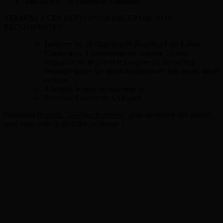
Titre en jeu : "le vainqueur champion".
TERMINEZ CES DÉFIS POUR RECEVOIR VOS
RÉCOMPENSES :
Terminer les 16 chapitres de Knights of the Fallen
Empire avec 1 personnage (le chapitre 15 sera
disponible le 30 juin et le chapitre 16, fin juillet).
Terminer toutes les zones litigieuses en solo ou en mode
tactique.
Atteindre le rang de bravoure 5.
Terminer 5 alertes de l'Alliance.
Consultez
le guide "Niveau champion"
pour découvrir des astuces
pour vous aider à atteindre ce niveau !