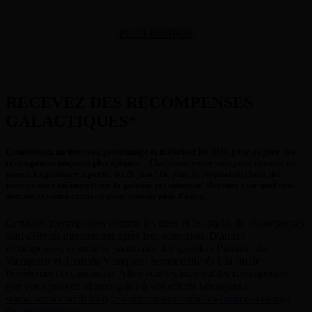
PLUS D'INFOS
RECEVEZ DES RÉCOMPENSES
GALACTIQUES*
Commencez un nouveau personnage et maîtrisez les défis pour gagner des
récompenses toujours plus épiques – Choisissez votre voie pour devenir un
joueur Légendaire à partir du 28 juin ! De plus, le résultat du choix des
joueurs aura un impact sur la galaxie cet automne. Revenez voir quel côté
domine et restez connecté pour obtenir plus d'infos.
Certaines récompenses comme les titres et les packs de récompenses
sont délivrés directement après leur obtention. D'autres
récompenses, comme le partenaire, les speeders Pionnier du
Vainqueur et Titan du Vainqueur seront délivrés à la fin de
l'événement cet automne. Allez voir les incroyables récompenses
que vous pouvez obtenir grâce à vos efforts héroïques :
www.swtor.com/fr/blog/evenement-obscurite-vs-lumiere-et-blog-
des-recompenses
.