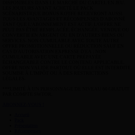
DISPONIBLES DANS LE MARCHÉ DU CARTEL EN JEU.
LES JOUEURS AYANT ACHETÉ LE PACK
SCÉNARISTIQUE BONUS KOTFE RECEVRONT AUSSI
TOUS LES AVANTAGES ET RÉCOMPENSES D'ABONNÉ
TANT QUE L'ABONNEMENT EST ACTIF. L'OFFRE NE
PEUT PAS ÊTRE REMPLACÉE, ÉCHANGÉE, VENDUE OU
CONVERTIE EN ARGENT OU EN D'AUTRES BIENS OU
SERVICES. NON CUMULABLE AVEC TOUTE AUTRE
OFFRE PROMOTIONNELLE OU RÉDUCTION SAUF EN
CAS D'AUTORISATION EXPRESSE D'EA ; NON
CUMULABLE AVEC UNE CARTE PRÉPAYÉE
ÉCHANGEABLE CONTRE LE CONTENU APPLICABLE.
OFFRE NON VALIDE PARTOUT OÙ ELLE EST INTERDITE,
SOUMISE À L'IMPÔT OU À DES RESTRICTIONS
LÉGALES.
***LIMITÉ À UN PERSONNAGE DE NIVEAU 60 GRATUIT
PAR COMPTE SWTOR.
ABONNEZ-VOUS !
Accueil
Pack
Présentation
Récompenses