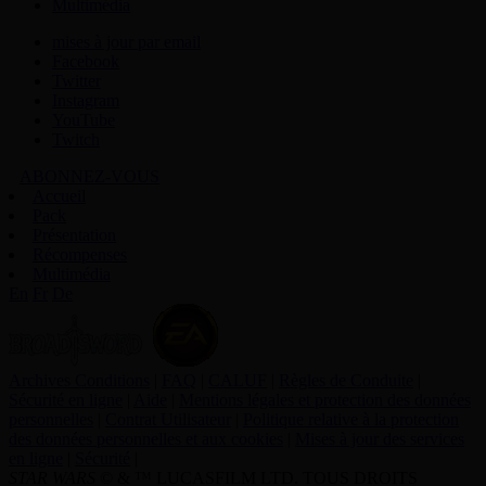
Multimédia
mises à jour par email
Facebook
Twitter
Instagram
YouTube
Twitch
ABONNEZ-VOUS
Accueil
Pack
Présentation
Récompenses
Multimédia
En
Fr
De
Archives Conditions
|
FAQ
|
CALUF
|
Règles de Conduite
|
Sécurité en ligne
|
Aide
|
Mentions légales et protection des données
personnelles
|
Contrat Utilisateur
|
Politique relative à la protection
des données personnelles et aux cookies
|
Mises à jour des services
en ligne
|
Sécurité
|
STAR WARS
© & ™ LUCASFILM LTD. TOUS DROITS