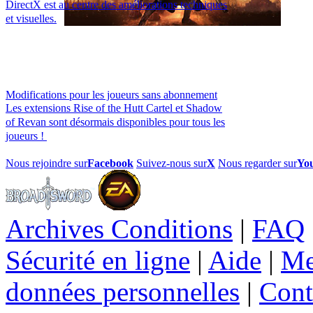
DirectX est au centre des améliorations techniques
et visuelles.
Modifications pour les joueurs sans abonnement
Les extensions Rise of the Hutt Cartel et Shadow
of Revan sont désormais disponibles pour tous les
joueurs !
Nous rejoindre sur
Facebook
Suivez-nous sur
X
Nous regarder sur
Yo
Archives Conditions
|
FAQ
Sécurité en ligne
|
Aide
|
Me
données personnelles
|
Cont