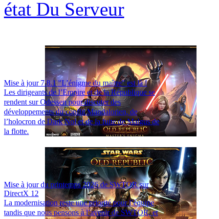
état Du Serveur
Mise à jour 7.8.1 "L’énigme du maître" est là !
Les dirigeants de l’Empire et de la République se
rendent sur Odessen pour discuter des
développements du conflit Mandalorien, de
l’holocron de Dark Nol et de la fuite de Malgus de
la flotte.
Mise à jour du printemps 2026 de SWTOR sur
DirectX 12
La modernisation reste une priorité pour l’équipe
tandis que nous pensons à l’avenir de SWTOR, et