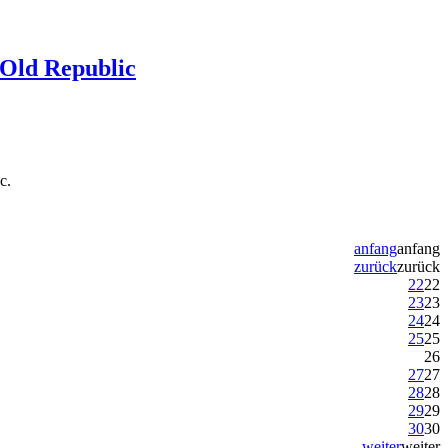
 Old Republic
c.
anfang
anfang
zurück
zurück
22
22
23
23
24
24
25
25
26
27
27
28
28
29
29
30
30
weiter
weiter