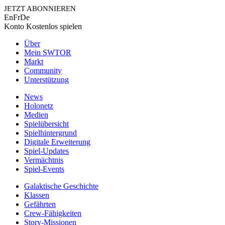
JETZT ABONNIEREN
En
Fr
De
Konto
Kostenlos spielen
Über
Mein SWTOR
Markt
Community
Unterstützung
News
Holonetz
Medien
Spielübersicht
Spielhintergrund
Digitale Erweiterung
Spiel-Updates
Vermächtnis
Spiel-Events
Galaktische Geschichte
Klassen
Gefährten
Crew-Fähigkeiten
Story-Missionen